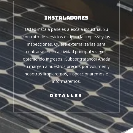
Instaladores
Usted instala paneles a escala industrial. Su
contrato de servicios estipula la limpieza y las
inspecciones. Quiere externalizarlas para
centrarse en su actividad principal y seguir
obteniendo ingresos. ¡Subcontratanos! Añada
su margen a nuestros precios por volumen y
nosotros limpiaremos, inspeccionaremos e
informaremos.
Detalles