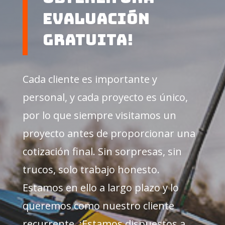
evaluación
gratuita!
Cada cliente es importante y
personal, y cada proyecto es único,
por lo que siempre visitamos un
proyecto antes de proporcionar una
cotización final. Sin sorpresas, sin
trucos, solo trabajo honesto.
Estamos en ello a largo plazo y lo
queremos como nuestro cliente
recurrente. ¡Estamos dispuestos a